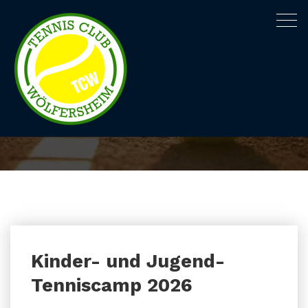
Togg
navig
Kategorie Junioren
Startseite
Archiv nach Kategorie "Junioren"
Kinder- und Jugend-
Tenniscamp 2026