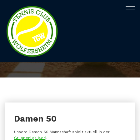
Togg
navig
Kategorie Damen 50
Startseite
Archiv nach Kategorie "Damen 50"
Damen 50
Unsere Damen-50 Mannschaft spielt aktuell in der
Gruppenliga (4er)
.