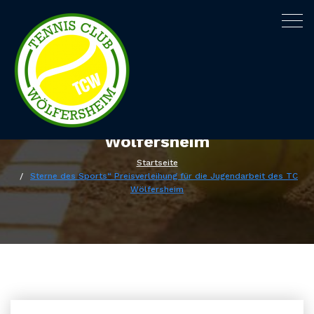
Togg
navig
Sterne des Sports“ Preisverleihung
für die Jugendarbeit des TC
Wölfersheim
Startseite
Sterne des Sports“ Preisverleihung für die Jugendarbeit des TC
Wölfersheim