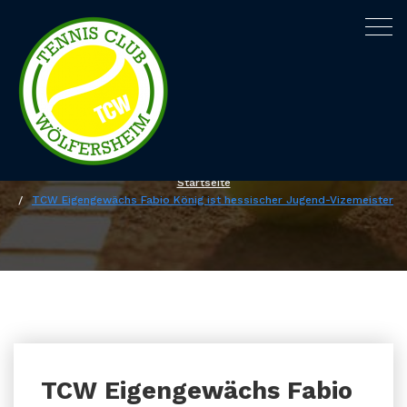
Togg
navig
TCW Eigengewächs Fabio König ist
hessischer Jugend-Vizemeister
Startseite
TCW Eigengewächs Fabio König ist hessischer Jugend-Vizemeister
TCW Eigengewächs Fabio