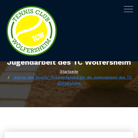
Togg
navig
„Sterne des Sports“
Preisverleihung für die
Jugendarbeit des TC Wölfersheim
Startseite
„Sterne des Sports“ Preisverleihung für die Jugendarbeit des TC
Wölfersheim