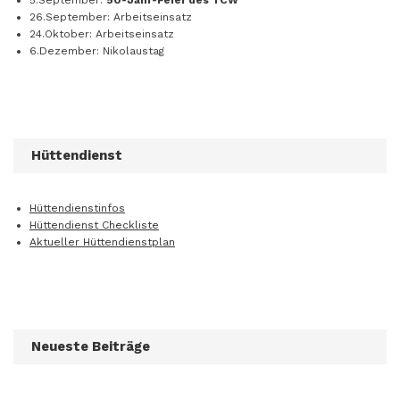
5.September:
50-Jahr-Feier des TCW
26.September: Arbeitseinsatz
24.Oktober: Arbeitseinsatz
6.Dezember: Nikolaustag
Hüttendienst
Hüttendienstinfos
Hüttendienst Checkliste
Aktueller Hüttendienstplan
Neueste Beiträge