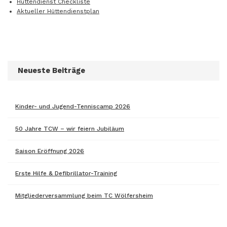
Hüttendienst Checkliste
Aktueller Hüttendienstplan
Neueste Beiträge
Kinder- und Jugend-Tenniscamp 2026
50 Jahre TCW – wir feiern Jubiläum
Saison Eröffnung 2026
Erste Hilfe & Defibrillator-Training
Mitgliederversammlung beim TC Wölfersheim