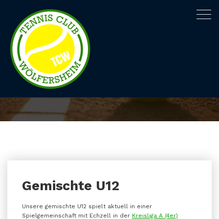
Togg
navig
Gemischte U12
Startseite
Gemischte U12
Gemischte U12
Unsere gemischte U12 spielt aktuell in einer
Spielgemeinschaft mit Echzell in der
Kreisliga A (4er)