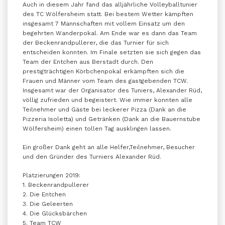
Auch in diesem Jahr fand das alljährliche Volleyballtunier
des TC Wölfersheim statt. Bei bestem Wetter kämpften
insgesamt 7 Mannschaften mit vollem Einsatz um den
begehrten Wanderpokal. Am Ende war es dann das Team
der Beckenrandpullerer, die das Turnier für sich
entscheiden konnten. Im Finale setzten sie sich gegen das
Team der Entchen aus Berstadt durch. Den
prestigträchtigen Körbchenpokal erkämpften sich die
Frauen und Männer vom Team des gastgebenden TCW.
Insgesamt war der Organisator des Tuniers, Alexander Rüd,
völlig zufrieden und begeistert. Wie immer konnten alle
Teilnehmer und Gäste bei leckerer Pizza (Dank an die
Pizzeria Isoletta) und Getränken (Dank an die Bauernstube
Wölfersheim) einen tollen Tag ausklingen lassen.
Ein großer Dank geht an alle Helfer,Teilnehmer, Besucher
und den Gründer des Turniers Alexander Rüd.
Platzierungen 2019:
1. Beckenrandpullerer
2. Die Entchen
3. Die Geleerten
4. Die Glücksbärchen
5. Team TCW