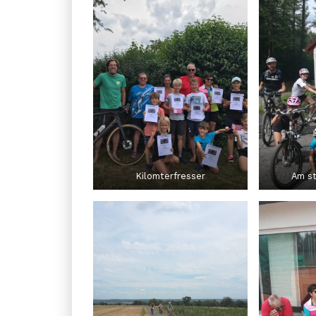
Kilomterfresser
Am s