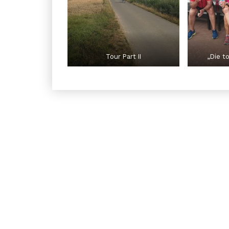
Tour Part II
„Die t