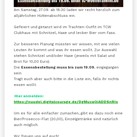
Am Samstag, 27.09. ab 18:30 laden wir recht herzlich zum
alljährlichen Hüttenabschluss ein.
Gefeiert und getanzt wird im Trachten-Outfit im TCW
Clubhaus mit Schnitzel, Haxe und lecker Bier vom Fass.
Zur besseren Planung müssten wir wissen, mit wie vielen
Leuten ihr kommt und was ihr essen wollt. Zur Auswahl
stehen Schnitzel und/oder Haxe (jeweils mit Salat und
Brot für 10,00 Euro).
Die
Essensbestellung muss bis zum 19.09.
eingegangen
sein.
Tragt euch aber auch bitte in die Liste ein, falls ihr nichts
essen wollt.
Hier anmelden:
https://nuudel.digitalcourage.de/DgMucqQjADDSnRIo
Um es für alle einfacher zumachen, gibt es dazu noch eine
Bier/Prosecco-Flat (20,00), Einzelgetränke sind natürlich
auch möglich.
Wir freuen uns auf euch!