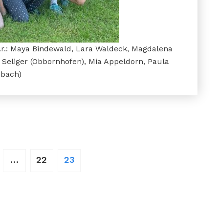
v.r.: Maya Bindewald, Lara Waldeck, Magdalena
 Seliger (Obbornhofen), Mia Appeldorn, Paula
zbach)
rung
…
22
23