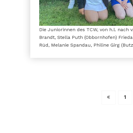
Die Juniorinnen des TCW, von h.l. nach 
Brandt, Stella Puth (Obbornhofen) Frieda
Rüd, Melanie Spandau, Philine Girg (But
Seitennummerie
1
der
Beiträge